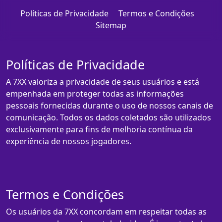
Políticas de Privacidade
Termos e Condições
Sitemap
Políticas de Privacidade
A 7XX valoriza a privacidade de seus usuários e está
empenhada em proteger todas as informações
pessoais fornecidas durante o uso de nossos canais de
comunicação. Todos os dados coletados são utilizados
exclusivamente para fins de melhoria contínua da
experiência de nossos jogadores.
Termos e Condições
Os usuários da 7XX concordam em respeitar todas as