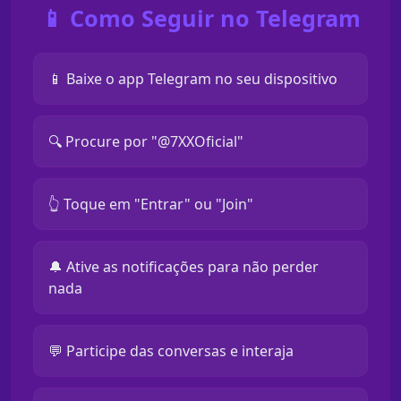
📱 Como Seguir no Telegram
📱 Baixe o app Telegram no seu dispositivo
🔍 Procure por "@7XXOficial"
👆 Toque em "Entrar" ou "Join"
🔔 Ative as notificações para não perder
nada
💬 Participe das conversas e interaja