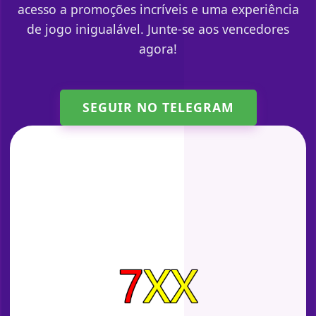
acesso a promoções incríveis e uma experiência
de jogo inigualável. Junte-se aos vencedores
agora!
SEGUIR NO TELEGRAM